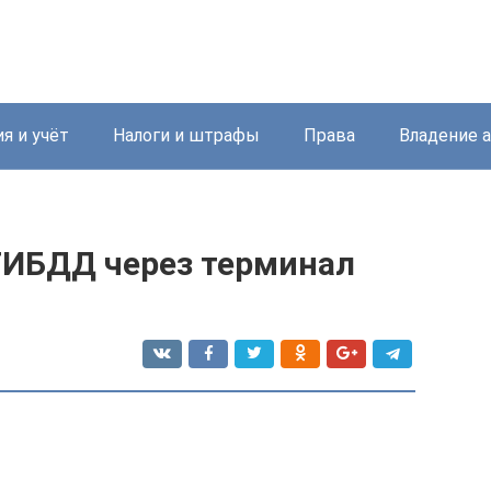
я и учёт
Налоги и штрафы
Права
Владение 
ГИБДД через терминал