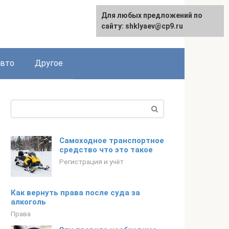
Для любых предложений по
сайту: shklyaev@cp9.ru
авто
Другое
Поиск:
Самоходное транспортное
средство что это такое
Регистрация и учёт
Как вернуть права после суда за
алкоголь
Права