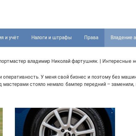
я и учёт
Налоги и штрафы
Права
Владение 
портмастер владимир Николай фартушняк. | Интересные 
и оперативность. У меня свой бизнес и поэтому без машин
 мастерами стояло немало: бампер передний – заменили, 