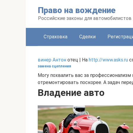
Перейти
Право на вождение
к
контенту
Российские законы для автомобилистов
Страховка
Сделки
Регистраци
винер Антон
отец | На
http://www.asks.ru
с
замена сцепления
Могу похвалить вас за профессионализм 
отремонтировать поскорее. А задач перед
Владение авто