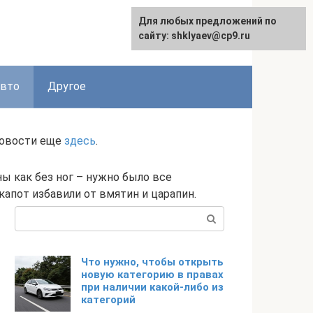
Для любых предложений по
сайту: shklyaev@cp9.ru
авто
Другое
новости еще
здесь
.
ы как без ног – нужно было все
капот избавили от вмятин и царапин.
Поиск:
Что нужно, чтобы открыть
новую категорию в правах
при наличии какой-либо из
категорий