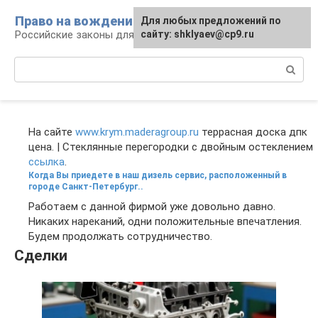
Перейти
Право на вождение
Для любых предложений по
к
Российские законы для автомобилистов
сайту: shklyaev@cp9.ru
контенту
Поиск:
На сайте
www.krym.maderagroup.ru
террасная доска дпк
цена. | Стеклянные перегородки с двойным остеклением
ссылка
.
Когда Вы приедете в наш дизель сервис, расположенный в
городе Санкт-Петербург..
Работаем с данной фирмой уже довольно давно.
Никаких нареканий, одни положительные впечатления.
Будем продолжать сотрудничество.
Сделки