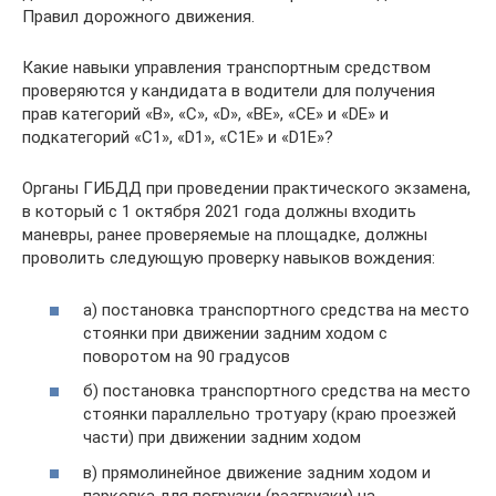
Правил дорожного движения.
Какие навыки управления транспортным средством
проверяются у кандидата в водители для получения
прав категорий «B», «C», «D», «BE», «CE» и «DE» и
подкатегорий «C1», «D1», «C1E» и «D1E»?
Органы ГИБДД при проведении практического экзамена,
в который с 1 октября 2021 года должны входить
маневры, ранее проверяемые на площадке, должны
проволить следующую проверку навыков вождения:
а) постановка транспортного средства на место
стоянки при движении задним ходом с
поворотом на 90 градусов
б) постановка транспортного средства на место
стоянки параллельно тротуару (краю проезжей
части) при движении задним ходом
в) прямолинейное движение задним ходом и
парковка для погрузки (разгрузки) на