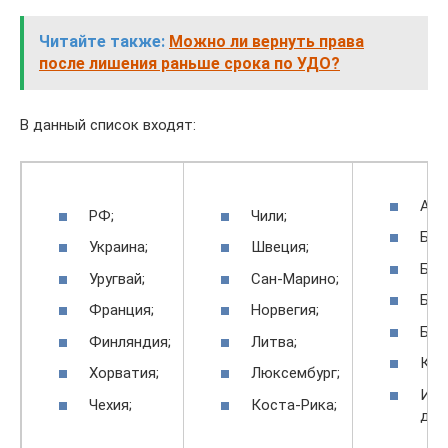
Читайте также:
Можно ли вернуть права
после лишения раньше срока по УДО?
В данный список входят:
Авс
РФ;
Чили;
Баг
Украина;
Швеция;
Бел
Уругвай;
Сан-Марино;
Бол
Франция;
Норвегия;
Бел
Финляндия;
Литва;
Куб
Хорватия;
Люксембург;
Исп
Чехия;
Коста-Рика;
др.