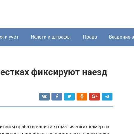
я и учёт
Налоги и штрафы
Права
Владение 
рестках фиксируют наезд
ритмом срабатывания автоматических камер на
зможности досконально определить расстояние