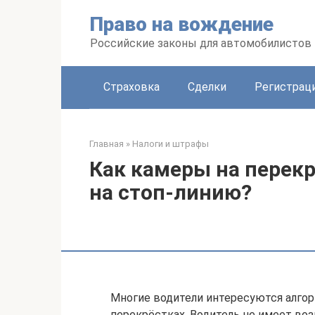
Перейти
Право на вождение
к
контенту
Российские законы для автомобилистов
Страховка
Сделки
Регистраци
Главная
»
Налоги и штрафы
Как камеры на перек
на стоп-линию?
Многие водители интересуются алго
перекрёстках. Водитель не имеет во