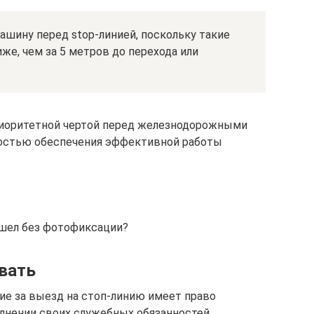
ашину перед stop-линией, поскольку такие
же, чем за 5 метров до перехода или
приоритетной чертой перед железнодорожными
остью обеспечения эффективной работы
ишел без фотофиксации?
вать
е за выезд на стоп-линию имеет право
лнении своих служебных обязанностей.