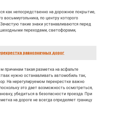
ся как непосредственно на дорожное покрытие,
го восьмиугольника, по центру которого
Зачастую такие знаки устанавливаются перед
шеходными переходами, светофорами,
ерекрестка равнозначных дорог
ым причинам такая разметка на асфальте
ствах нужно останавливать автомобиль так,
фор. На нерегулируемом перекрестке важно
 поскольку это дает возможность осмотреться,
овку, убедиться в безопасности проезда. При
зметка на дороге не всегда определяет границу