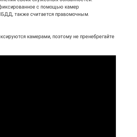
афиксированное с помощью камер
БДД, также считается правомочным.
иксируются камерами, поэтому не пренебрегайте