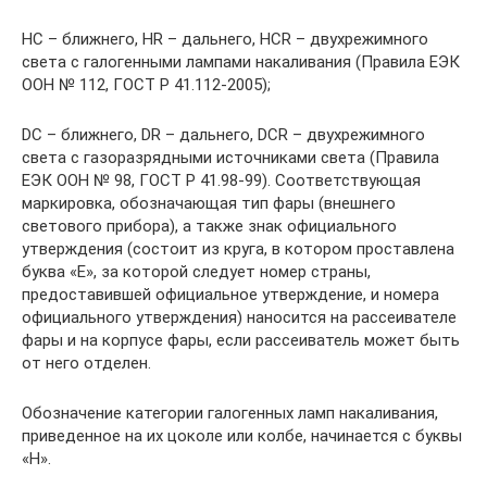
HС – ближнего, HR – дальнего, HСR – двухрежимного
света с галогенными лампами накаливания (Правила ЕЭК
ООН № 112, ГОСТ Р 41.112-2005);
DС – ближнего, DR – дальнего, DСR – двухрежимного
света с газоразрядными источниками света (Правила
ЕЭК ООН № 98, ГОСТ Р 41.98-99). Соответствующая
маркировка, обозначающая тип фары (внешнего
светового прибора), а также знак официального
утверждения (состоит из круга, в котором проставлена
буква «Е», за которой следует номер страны,
предоставившей официальное утверждение, и номера
официального утверждения) наносится на рассеивателе
фары и на корпусе фары, если рассеиватель может быть
от него отделен.
Обозначение категории галогенных ламп накаливания,
приведенное на их цоколе или колбе, начинается с буквы
«Н».