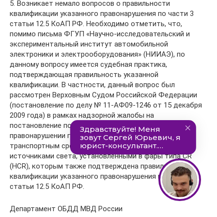
5. Возникает немало вопросов о правильности
квалификации указанного правонарушения по части 3
статьи 12.5 КоАП РФ. Необходимо отметить, что,
помимо письма ФГУП «Научно-исследовательский и
экспериментальный институт автомобильной
электроники и электрооборудования» (НИИАЭ), по
данному вопросу имеется судебная практика,
подтверждающая правильность указанной
квалификации. В частности, данный вопрос был
рассмотрен Верховным Судом Российской Федерации
(постановление по делу № 11-АФ09-1246 от 15 декабря
2009 года) в рамках надзорной жалобы на
постановление по делу об административном
правонарушении гражданина, управлявшего
транспортным средством с газоразрядными
источниками света, установленными в фары типа CR
(HCR), которым также подтверждена правильность
квалификации указанного правонарушения по части 3
статьи 12.5 КоАП РФ.
Департамент ОБДД МВД России