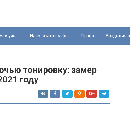
я и учёт
Налоги и штрафы
Права
Владение 
очью тонировку: замер
2021 году