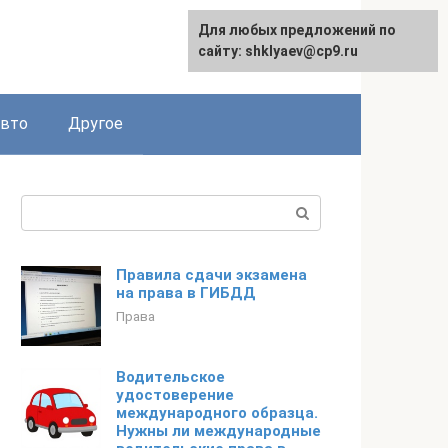
Для любых предложений по
сайту: shklyaev@cp9.ru
авто
Другое
Поиск:
Правила сдачи экзамена
на права в ГИБДД
Права
Водительское
удостоверение
международного образца.
Нужны ли международные