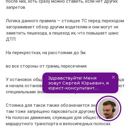
после них, хоть сразу можно ставить, если нет других
запретов.
Логика данного правила — стоящее ТС перед переходом
загораживает обзор другим водителям и они могут не
заметить пешехода, а пешеход их, что повышает шанс
ДТП.
На перекрестках, на расстоянии до 5м.
во все стороны от границ пересечения.
У остановок общественного транспорта, в 15м от конца
и начала остановки. Как правило, остановки обозначают
специальными знаками и желтой разметкой.
Стоянка для такси также обозначается знаком 5.18, и
там тоже запрещено парковаться другому транспорту.
На полосах движения, служащих для общественного
маршрутного транспорта и велосипедных полосах.