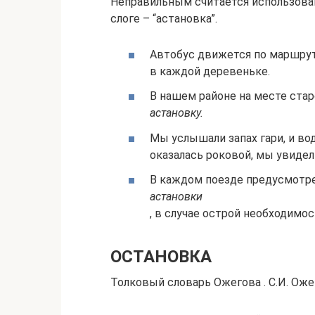
Неправильным считается использован
слоге – “астановка”.
Автобус движется по маршрут
в каждой деревеньке.
В нашем районе на месте ста
астановку.
Мы услышали запах гари, и во
оказалась роковой, мы увидел
В каждом поезде предусмотре
астановки
, в случае острой необходимос
ОСТАНОВКА
Толковый словарь Ожегова . С.И. Ожег