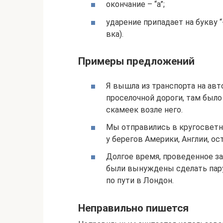
окончание – “а”;
ударение припадает на букву “-
вка).
Примеры предложений
Я вышла из транспорта на ав
проселочной дороги, там было
скамеек возле него.
Мы отправились в кругосветно
у берегов Америки, Англии, ос
Долгое время, проведенное за
были вынуждены сделать па
по пути в Лондон.
Неправильно пишется