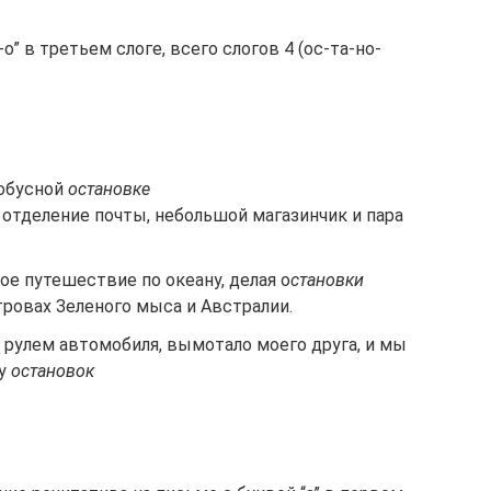
о” в третьем слоге, всего слогов 4 (ос-та-но-
тобусной
остановке
 отделение почты, небольшой магазинчик и пара
е путешествие по океану, делая о
становки
тровах Зеленого мыса и Австралии.
 рулем автомобиля, вымотало моего друга, и мы
ру
остановок