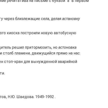
ие речитатива на письме с буквой “а” в первом
у через близлежащие села, делая
астановку
рого киоска построили новую автобусную
дитель решил притормозить, но
астоновка
и столб пламени, движущийся прямо на нас.
н стоп-кран для вынужденной аварийной
ти.
ов, Н.Ю. Шведова. 1949-1992 .