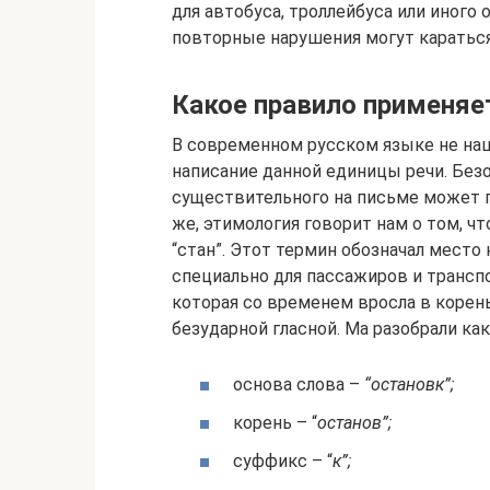
для автобуса, троллейбуса или иного
повторные нарушения могут караться
Какое правило применяе
В современном русском языке не наш
написание данной единицы речи. Без
существительного на письме может 
же, этимология говорит нам о том, чт
“стан”. Этот термин обозначал место
специально для пассажиров и транспо
которая со временем вросла в корен
безударной гласной. Ма разобрали ка
основа слова –
“остановк”;
корень – “
останов”;
суффикс – “
к”;