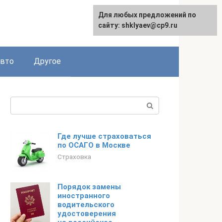
Для любых предложений по
сайту: shklyaev@cp9.ru
авто
Другое
Поиск:
Где лучше страховаться
по ОСАГО в Москве
Страховка
Порядок замены
иностранного
водительского
удостоверения