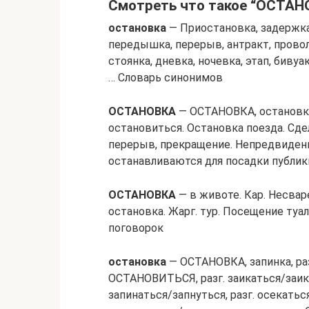
Смотреть что такое “ОСТАНО
остановка
— Приостановка, задержка,
передышка, перерыв, антракт, проволоч
стоянка, дневка, ночевка, этап, бивуа
… Словарь синонимов
ОСТАНОВКА
— ОСТАНОВКА, остановки,
остановиться. Остановка поезда. Сде
перерыв, прекращение. Непредвиденна
останавливаются для посадки публи
ОСТАНОВКА
— в животе. Кар. Несвар
остановка. Жарг. тур. Посещение туа
поговорок
остановка
— ОСТАНОВКА, запинка, р
ОСТАНОВИТЬСЯ, разг. заикаться/заикну
запинаться/запнуться, разг. осекаться/