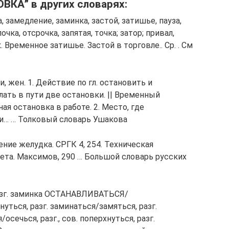
ВКА” в других словарях:
 замедление, заминка, застой, затишье, пауза,
ка, отсрочка, запятая, точка; затор; привал,
к. Временное затишье. Застой в торговле.. Ср. . См
 жен. 1. Действие по гл. остановить и
лать в пути две остановки. || Временный
я остановка в работе. 2. Место, где
ки… … Толковый словарь Ушакова
ение желудка. СРГК 4, 254. Техническая
лета. Максимов, 290 … Большой словарь русских
азг. заминка ОСТАНАВЛИВАТЬСЯ/
ться, разг. заминаться/замяться, разг.
осечься, разг., сов. поперхнуться, разг.