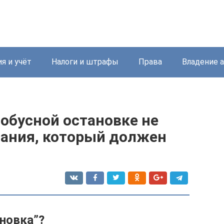
я и учёт
Налоги и штрафы
Права
Владение 
тобусной остановке не
вания, который должен
ановка”?