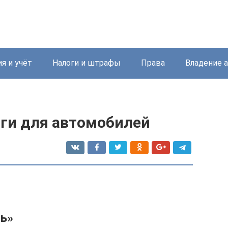
я и учёт
Налоги и штрафы
Права
Владение 
оги для автомобилей
ль»