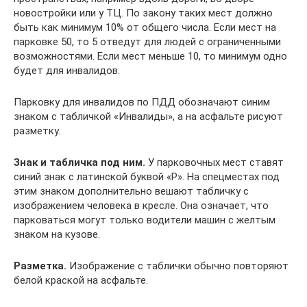
новостройки или у ТЦ. По закону таких мест должно
быть как минимум 10% от общего числа. Если мест на
парковке 50, то 5 отведут для людей с ограниченными
возможностями. Если мест меньше 10, то минимум одно
будет для инвалидов.
Парковку для инвалидов по ПДД обозначают синим
знаком с табличкой «Инвалиды», а на асфальте рисуют
разметку.
Знак и табличка под ним.
У парковочных мест ставят
синий знак с латинской буквой «P». На спецместах под
этим знаком дополнительно вешают табличку с
изображением человека в кресле. Она означает, что
парковаться могут только водители машин с желтым
знаком на кузове.
Разметка.
Изображение с таблички обычно повторяют
белой краской на асфальте.