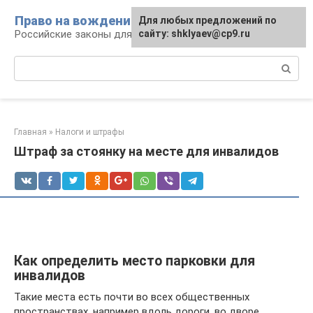
Перейти
Право на вождение
Для любых предложений по
к
Российские законы для автомобилистов
сайту: shklyaev@cp9.ru
контенту
Поиск:
Главная
»
Налоги и штрафы
Штраф за стоянку на месте для инвалидов
Как определить место парковки для
инвалидов
Такие места есть почти во всех общественных
пространствах, например вдоль дороги, во дворе