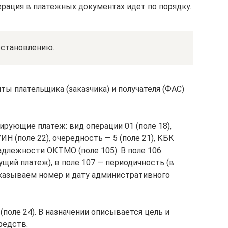
ерация в платежных документах идет по порядку.
остановлению.
ы плательщика (заказчика) и получателя (ФАС)
рующие платеж: вид операции 01 (поле 18),
Н (поле 22), очередность — 5 (поле 21), КБК
надлежности ОКТМО (поле 105). В поле 106
щий платеж), в поле 107 — периодичность (в
9 указываем номер и дату административного
(поле 24). В назначении описывается цель и
редств.