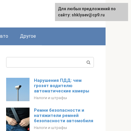
Для любых предложений по
сайту: shklyaev@cp9.ru
авто
Другое
Поиск:
Нарушения ПДД: чем
грозят водителю
автоматические камеры
Налоги и штрафы
Ремни безопасности и
натяжители ремней
безопасности автомобиля
Налоги и штрафы