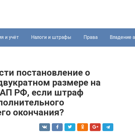
я и учёт
Налоги и штрафы
Права
Владение 
сти постановление о
двукратном размере на
оАП РФ, если штраф
сполнительного
его окончания?