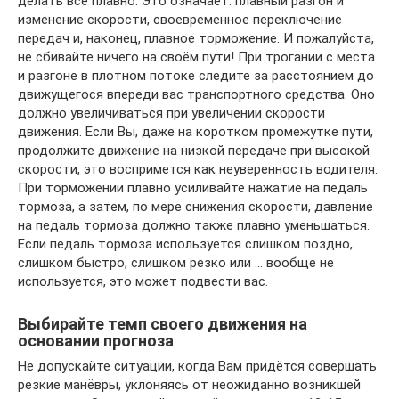
делать все плавно. Это означает: плавный разгон и
изменение скорости, своевременное переключение
передач и, наконец, плавное торможение. И пожалуйста,
не сбивайте ничего на своём пути! При трогании с места
и разгоне в плотном потоке следите за расстоянием до
движущегося впереди вас транспортного средства. Оно
должно увеличиваться при увеличении скорости
движения. Если Вы, даже на коротком промежутке пути,
продолжите движение на низкой передаче при высокой
скорости, это воспримется как неуверенность водителя.
При торможении плавно усиливайте нажатие на педаль
тормоза, а затем, по мере снижения скорости, давление
на педаль тормоза должно также плавно уменьшаться.
Если педаль тормоза используется слишком поздно,
слишком быстро, слишком резко или … вообще не
используется, это может подвести вас.
Выбирайте темп своего движения на
основании прогноза
Не допускайте ситуации, когда Вам придётся совершать
резкие манёвры, уклоняясь от неожиданно возникшей