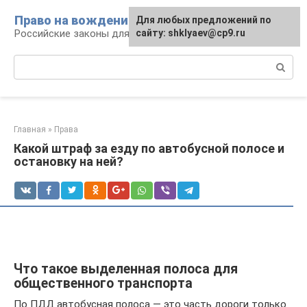
Перейти
Право на вождение
Для любых предложений по
к
Российские законы для автомобилистов
сайту: shklyaev@cp9.ru
контенту
Поиск:
Главная
»
Права
Какой штраф за езду по автобусной полосе и
остановку на ней?
Что такое выделенная полоса для
общественного транспорта
По ПДД автобусная полоса — это часть дороги только