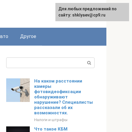
Для любых предложений по
сайту: shklyaev@cp9.ru
авто
Другое
Поиск:
На каком расстоянии
камеры
фотовидеофиксации
обнаруживают
нарушение? Специалисты
рассказали об их
возможностях.
Налоги и штрафы
Что такое КБМ