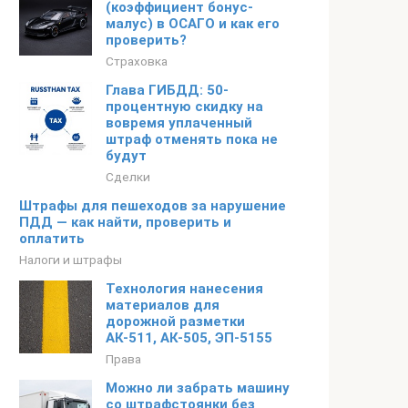
(коэффициент бонус-
малус) в ОСАГО и как его
проверить?
Страховка
Глава ГИБДД: 50-
процентную скидку на
вовремя уплаченный
штраф отменять пока не
будут
Сделки
Штрафы для пешеходов за нарушение
ПДД — как найти, проверить и
оплатить
Налоги и штрафы
Технология нанесения
материалов для
дорожной разметки
АК-511, АК-505, ЭП-5155
Права
Можно ли забрать машину
со штрафстоянки без