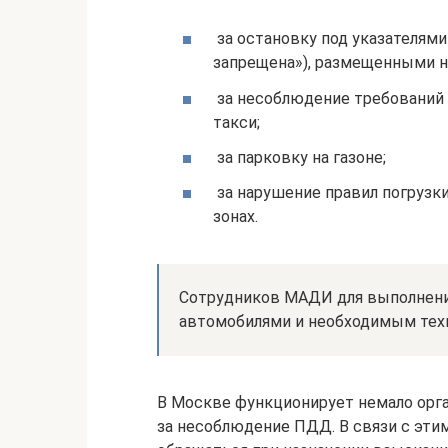
за остановку под указателями 
запрещена»), размещенными на
за несоблюдение требований 
такси;
за парковку на газоне;
за нарушение правил погрузк
зонах.
Сотрудников МАДИ для выполнени
автомобилями и необходимым тех
В Москве функционирует немало ор
за несоблюдение ПДД. В связи с эти