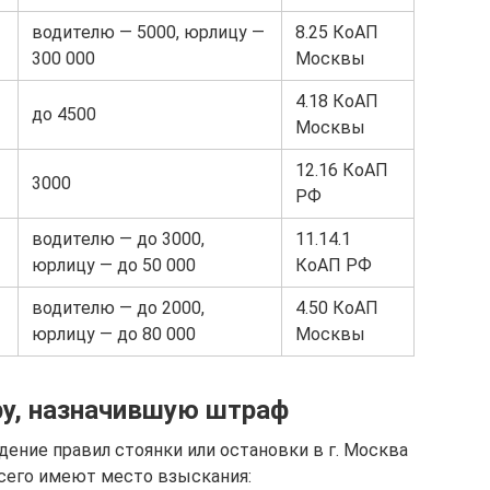
водителю — 5000, юрлицу —
8.25 КоАП
300 000
Москвы
4.18 КоАП
до 4500
Москвы
12.16 КоАП
3000
РФ
водителю — до 3000,
11.14.1
юрлицу — до 50 000
КоАП РФ
водителю — до 2000,
4.50 КоАП
юрлицу — до 80 000
Москвы
ру, назначившую штраф
ние правил стоянки или остановки в г. Москва
сего имеют место взыскания: