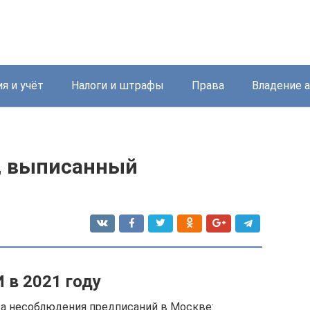
я и учёт
Налоги и штрафы
Права
Владение 
, выписанный
 в 2021 году
 несоблюдения предписаний в Москве: