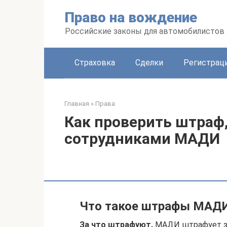
Перейти
Право на вождение
к
контенту
Российские законы для автомобилистов
Страховка
Сделки
Регистраци
Главная
»
Права
Как проверить штраф
сотрудниками МАДИ
Что такое штрафы МАДИ
За что штрафуют.
МАДИ штрафует за