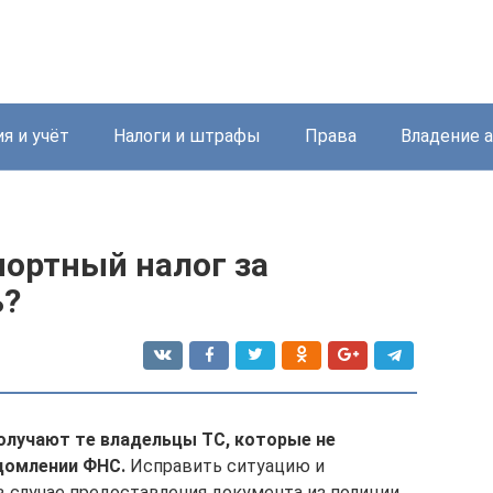
я и учёт
Налоги и штрафы
Права
Владение 
портный налог за
ь?
получают те владельцы ТС, которые не
домлении ФНС.
Исправить ситуацию и
в случае предоставления документа из полиции