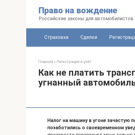
Перейти
Право на вождение
к
контенту
Российские законы для автомобилистов
Страховка
Сделки
Регистраци
Главная
»
Регистрация и учёт
Как не платить транс
угнанный автомобил
Налог на машину в угоне зачастую 
позаботились о своевременном уве
произвести перерасчет моно только 