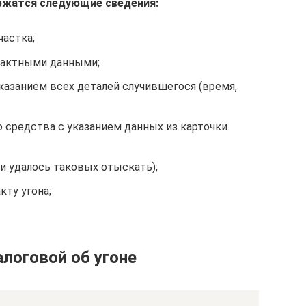
ержатся следующие сведения:
частка;
нтактными данными;
казанием всех деталей случившегося (время,
 средства с указанием данных из карточки
и удалось таковых отыскать);
ту угона;
логовой об угоне