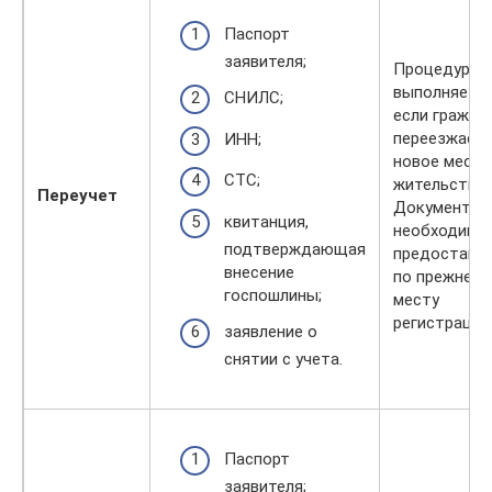
Паспорт
заявителя;
Процедура
выполняется
СНИЛС;
если гражда
переезжает 
ИНН;
новое место
СТС;
жительства.
Переучет
Документы
квитанция,
необходимо
подтверждающая
предостави
внесение
по прежнему
госпошлины;
месту
регистрации
заявление о
снятии с учета.
Паспорт
заявителя;