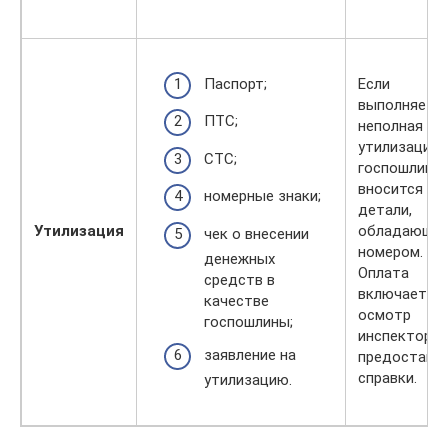
Паспорт;
Если
выполняетс
ПТС;
неполная
утилизация,
СТС;
госпошлина
вносится за
номерные знаки;
детали,
Утилизация
обладающи
чек о внесении
номером.
денежных
Оплата
средств в
включает в 
качестве
осмотр
госпошлины;
инспектором
заявление на
предоставл
справки.
утилизацию.