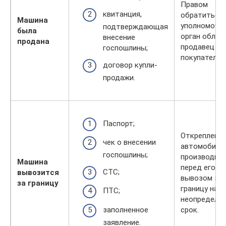
Правом
квитанция,
обратиться 
Машина
уполномоче
подтверждающая
была
орган облад
внесение
продана
продавец и
госпошлины;
покупатель.
договор купли-
продажи.
Паспорт;
Откреплени
чек о внесении
автомобиля
госпошлины;
производит
Машина
перед его
СТС;
вывозится
вывозом за
за границу
границу на
ПТС;
неопределе
заполненное
срок.
заявление.