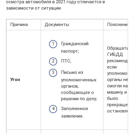
осмотра автомобиля в 2021 году отличается в
зависимости от ситуации.
Причина
Документы
Пояснение
Гражданский
Обращаться
паспорт;
ГИБДД
рекомендует
ПТС;
если
Письмо из
уполномоче
Угон
органы не
уполномоченных
смогли найт
органов,
машину, и де
сообщающее о
было
решении по делу;
прекращено 
Заполненное
остановлено
заявление.