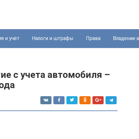
я и учёт
Налоги и штрафы
Права
Владение 
ие с учета автомобиля –
года