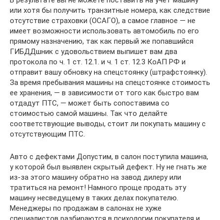
или хотя бы получить транзитные номера, как следствие
отсутствие страховки (ОСАГО), а самое главное — не
имеет возможности использовать автомобиль по его
прямому назначению, так как первый же попавшийся
ГИБДДшник с удовольствием выпишет вам два
протокола по ч. 1 ст. 12.1. и ч. 1 ст. 12.3 КоАП РФ и
отправит вашу обновку на спецстоянку (штрафстоянку).
За время пребывания машины на спецстоянке стоимость
ее хранения, — в зависимости от того как быстро вам
отдадут ПТС, — может быть сопоставима со
стоимостью самой машины. Так что делайте
соответствующие выводы, стоит ли покупать машину с
отсутствующим ПТС.
Авто с дефектами Допустим, в салон поступила машина,
у которой был выявлен скрытый дефект. Ну не гнать же
из-за этого машину обратно на завод дилеру или
тратиться на ремонт! Намного проще продать эту
машину несведущему в таких делах покупателю.
Менеджеры по продажам в салонах не хуже
специалистов разбираются в психологии покупателя и