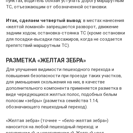
пунктах, водитель обязан уступать дорогу маршрутным
ТС, отъезжающим от обозначенной остановки.
Итак, сделаем четвертый вывод
: в местах нанесения
«желтой ломаной» запрещаются разворот, движение
задним ходом, остановка-стоянка ТС (кроме остановки
для посадки-высадки пассажиров, когда не создается
препятствий маршрутным ТС).
РАЗМЕТКА «ЖЕЛТАЯ ЗЕБРА»
Для улучшения видимости пешеходного перехода и
повышения безопасности при проезде таких участков,
для уменьшения скольжения на них, в качестве
дополнительного компонента применяется разметка в
виде чередующихся желтых полос, подобных белым
полосам «зебры» (разметка семейства 1.14,
обозначающего пешеходный переход).
«Желтая зебра» (точнее – «бело-желтая зебра»)
наносится на любой пешеходный переход: и
регулируемый, и нерегулируемый. Желтый цвет