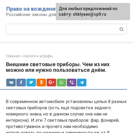
Перейти
Право на вождение
Для любых предложений по
к
Российские законы для автомобилистов
сайту: shklyaev@cp9.ru
контенту
Поиск:
Главная
»
Налоги и штрафы
Внешние световые приборы. Чем из них
можно или нужно пользоваться днём.
В современном автомобиле установлены целых 8 разных
световых приборов (есть ещё подсветка заднего
номерного знака, но в данном случае она нам не
интересна). И эти 7 световых приборов: фар, фонарей,
противотуманок и прочего нам необходимо
использовать по-разному в зависимости аж от 8