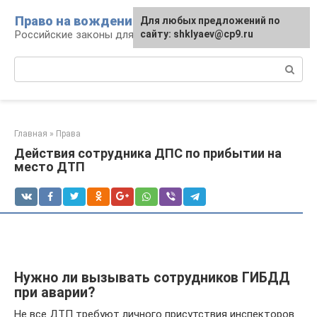
Перейти
Право на вождение
Для любых предложений по
к
Российские законы для автомобилистов
сайту: shklyaev@cp9.ru
контенту
Поиск:
Главная
»
Права
Действия сотрудника ДПС по прибытии на
место ДТП
Нужно ли вызывать сотрудников ГИБДД
при аварии?
Не все ДТП требуют личного присутствия инспекторов