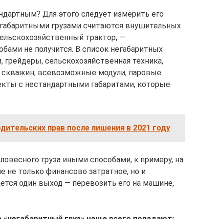
андартным? Для этого следует измерить его
негабаритными грузами считаются внушительных
сельскохозяйственный трактор, —
бами не получится. В список негабаритных
, грейдеры, сельскохозяйственная техника,
я скважин, всевозможные модули, паровые
екты с нестандартными габаритами, которые
дительских прав после лишения в 2021 году
ловесного груза иными способами, к примеру, на
е не только финансово затратное, но и
ется один выход — перевозить его на машине,
 «негабаритный груз» чаще всего попадают: