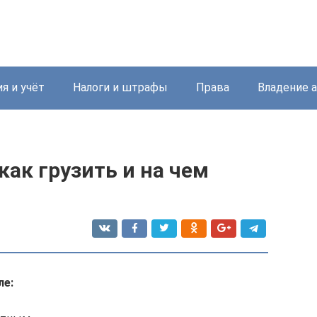
я и учёт
Налоги и штрафы
Права
Владение 
как грузить и на чем
ле: