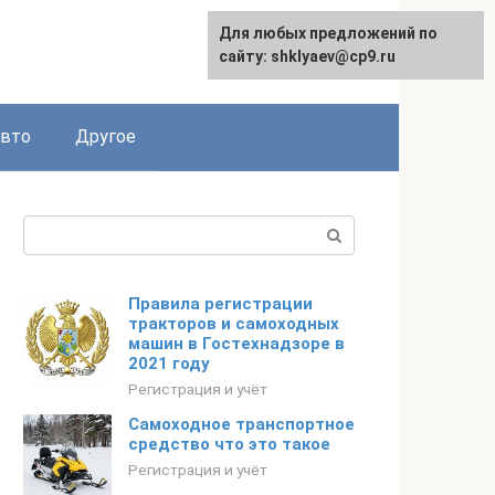
Для любых предложений по
сайту: shklyaev@cp9.ru
авто
Другое
Поиск:
Правила регистрации
тракторов и самоходных
машин в Гостехнадзоре в
2021 году
Регистрация и учёт
Самоходное транспортное
средство что это такое
Регистрация и учёт