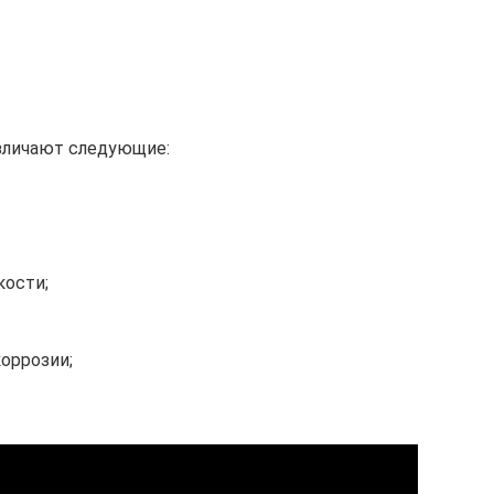
зличают следующие:
ости;
оррозии;