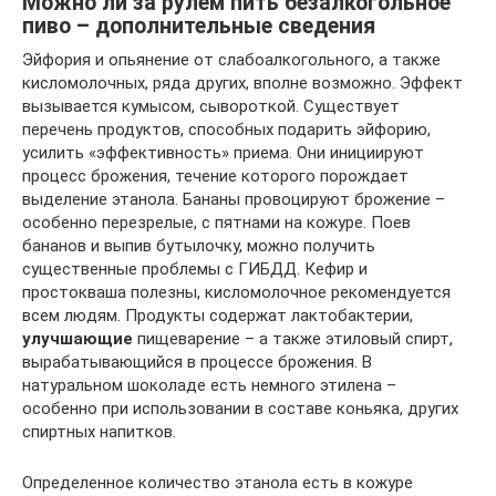
Можно ли за рулем пить безалкогольное
пиво – дополнительные сведения
Эйфория и опьянение от слабоалкогольного, а также
кисломолочных, ряда других, вполне возможно. Эффект
вызывается кумысом, сывороткой. Существует
перечень продуктов, способных подарить эйфорию,
усилить «эффективность» приема. Они инициируют
процесс брожения, течение которого порождает
выделение этанола. Бананы провоцируют брожение –
особенно перезрелые, с пятнами на кожуре. Поев
бананов и выпив бутылочку, можно получить
существенные проблемы с ГИБДД. Кефир и
простокваша полезны, кисломолочное рекомендуется
всем людям. Продукты содержат лактобактерии,
улучшающие
пищеварение – а также этиловый спирт,
вырабатывающийся в процессе брожения. В
натуральном шоколаде есть немного этилена –
особенно при использовании в составе коньяка, других
спиртных напитков.
Определенное количество этанола есть в кожуре