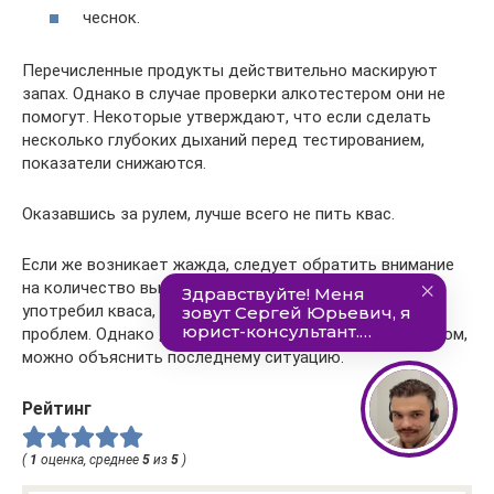
чеснок.
Перечисленные продукты действительно маскируют
запах. Однако в случае проверки алкотестером они не
помогут. Некоторые утверждают, что если сделать
несколько глубоких дыханий перед тестированием,
показатели снижаются.
Оказавшись за рулем, лучше всего не пить квас.
Если же возникает жажда, следует обратить внимание
на количество выпитого. Чем меньше водитель
употребил кваса, тем больше вероятность избежать
проблем. Однако даже при столкновении с инспектором,
можно объяснить последнему ситуацию.
Рейтинг
(
1
оценка, среднее
5
из
5
)