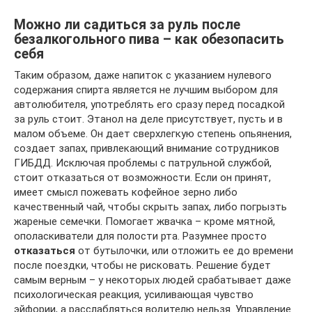
Можно ли садиться за руль после
безалкогольного пива – как обезопасить
себя
Таким образом, даже напиток с указанием нулевого
содержания спирта является не лучшим выбором для
автолюбителя, употреблять его сразу перед посадкой
за руль стоит. Этанол на деле присутствует, пусть и в
малом объеме. Он дает сверхлегкую степень опьянения,
создает запах, привлекающий внимание сотрудников
ГИБДД. Исключая проблемы с патрульной службой,
стоит отказаться от возможности. Если он принят,
имеет смысл пожевать кофейное зерно либо
качественный чай, чтобы скрыть запах, либо погрызть
жареные семечки. Помогает жвачка – кроме мятной,
ополаскиватели для полости рта. Разумнее просто
отказаться
от бутылочки, или отложить ее до времени
после поездки, чтобы не рисковать. Решение будет
самым верным – у некоторых людей срабатывает даже
психологическая реакция, усиливающая чувство
эйфории, а расслабляться водителю нельзя. Управление