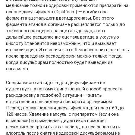
медикаментозной кодировки применяются препараты на
основе дисульфирама (Disulfiram) — ингибитора
фермента ацетальдегиддегидрогеназы. Без этого
фермента этанол в организме расщепляется только до
токсичного канцерогена ацетальдегида, а вот
дальнейшее расщепление ацетальдегида в уксусную
кислоту становится невозможным, что и вызывает
интоксикацию. Это значит, что безопасно пить алкоголь
после проведения раскодировки можно только тогда,
когда дисульфирам полностью будет выведен из
организма.
Специального антидота для дисульфирама не
существует, а потому единственный способ провести
раскодировку в подобной ситуации — ждать
естественного выведения препарата организмом.
Период полувыведения дисульфирама длится от 60 до
120 часов. Удаление капсулы с препаратом (если она
вшивалась) и применение диуретиков помогает
несколько сократить этот период, но всё равно пить
алкоголь после снятия кодировки дисульфирамом не