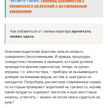
Читайте также:
Перевод документов с
украинского на русский с нотариальным
заверением
Как избавиться от запаха перегара
прочитать
можно здесь
Опасения водителей, впрочем, нельзя назвать
совершенно беспочвенными. И правда, процедура
освидетельствования, в принципе, которая должна
проводится врачом-наркологом, теперь «в руках»
игрушки, т.е. алкотестера, – прибора, не вызывающего
доверие ни внешним видом, ни тем, в чьих руках он
находится. Попробуем, рассмотрев современные нормы,
по которым проверяют водителей на трезвость, изучив,
какие продукты содержат алкоголь и ещё некоторые
нюансы, ответить – можно ли после кваса садиться за
руль?