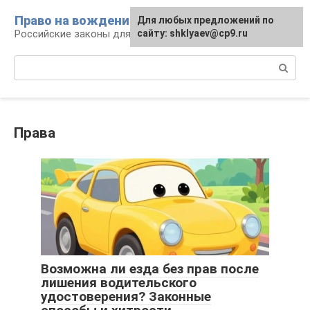
Перейти
Право на вождение
Для любых предложений по
к
Российские законы для автомобилистов
сайту: shklyaev@cp9.ru
контенту
Поиск:
Права
Возможна ли езда без прав после
лишения водительского
удостоверения? Законные