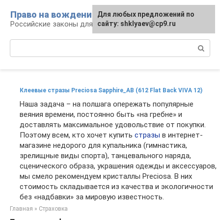
Перейти
Право на вождение
Для любых предложений по
к
Российские законы для автомобилистов
сайту: shklyaev@cp9.ru
контенту
Поиск:
Клеевые стразы Preciosa Sapphire_AB (612 Flat Back VIVA 12)
Наша задача – на полшага опережать популярные
веяния времени, постоянно быть «на гребне» и
доставлять максимальное удовольствие от покупки.
Поэтому всем, кто хочет купить
стразы
в интернет-
магазине недорого для купальника (гимнастика,
зрелищные виды спорта), танцевального наряда,
сценического образа, украшения одежды и аксессуаров,
мы смело рекомендуем кристаллы Preciosa. В них
стоимость складывается из качества и экологичности
без «надбавки» за мировую известность.
Главная
»
Страховка