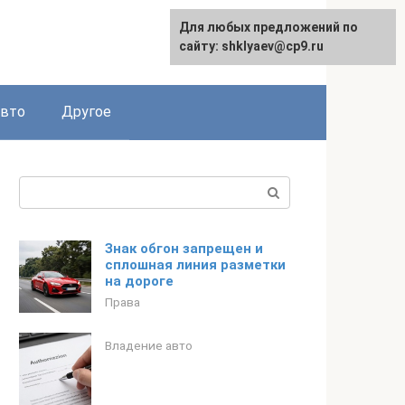
Для любых предложений по
сайту: shklyaev@cp9.ru
авто
Другое
Поиск:
Знак обгон запрещен и
сплошная линия разметки
на дороге
Права
Владение авто