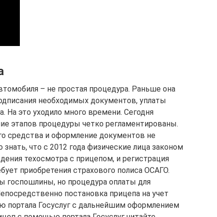
а
втомобиля – не простая процедура. Раньше она
подписания необходимых документов, уплаты
. На это уходило много времени. Сегодня
ние этапов процедуры четко регламентированы.
о средства и оформление документов не
 знать, что с 2012 года физические лица законом
ения техосмотра с прицепом, и регистрация
ебует приобретения страхового полиса ОСАГО.
ы госпошлины, но процедура оплаты для
Непосредственно постановка прицепа на учет
 портала Госуслуг с дальнейшим оформлением
рицеп с помощью портала Госуслуг читайте