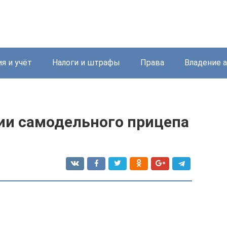
я и учёт
Налоги и штрафы
Права
Владение 
ии самодельного прицепа