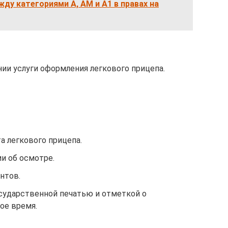
жду категориями А, АМ и А1 в правах на
нии услуги оформления легкового прицепа.
а легкового прицепа.
и об осмотре.
нтов.
осударственной печатью и отметкой о
ое время.