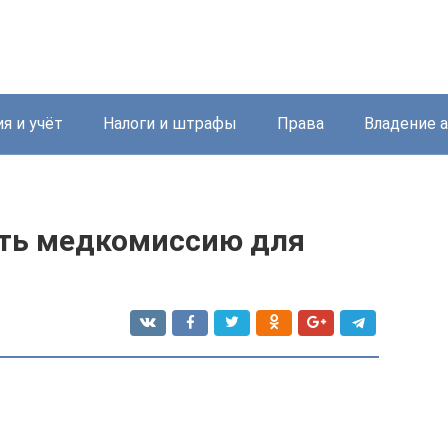
я и учёт
Налоги и штрафы
Права
Владение 
ить медкомиссию для