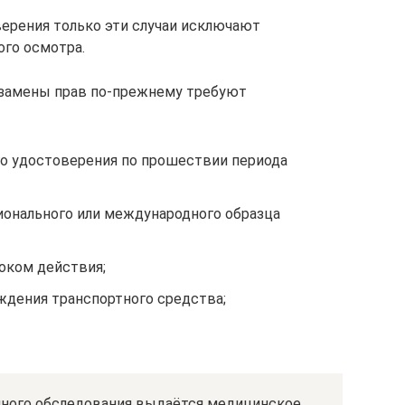
ерения только эти случаи исключают
го осмотра.
 замены прав по-прежнему требуют
о удостоверения по прошествии периода
ионального или международного образца
оком действия;
ждения транспортного средства;
нного обследования выдаётся медицинское