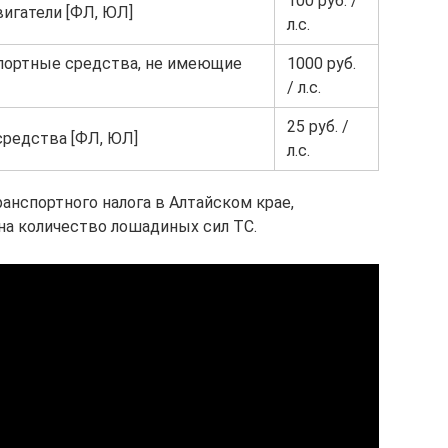
100 руб. /
игатели [ФЛ, ЮЛ]
л.с.
портные средства, не имеющие
1000 руб.
/ л.с.
25 руб. /
редства [ФЛ, ЮЛ]
л.с.
ранспортного налога в Алтайском крае,
на количество лошадиных сил ТС.