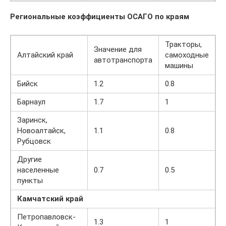
Региональные коэффициенты ОСАГО по краям
Тракторы,
Значение для
Алтайский край
самоходные
автотранспорта
машины
Бийск
1.2
0.8
Барнаул
1.7
1
Заринск,
Новоалтайск,
1.1
0.8
Рубцовск
Другие
населенные
0.7
0.5
пункты
Камчатский край
Петропавловск-
1.3
1