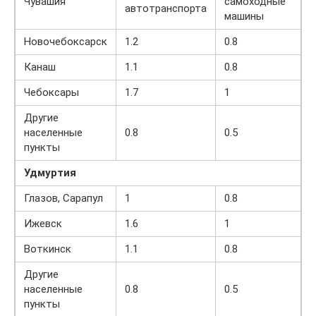
Чувашия
самоходные
автотранспорта
машины
Новочебоксарск
1.2
0.8
Канаш
1.1
0.8
Чебоксары
1.7
1
Другие
населенные
0.8
0.5
пункты
Удмуртия
Глазов, Сарапул
1
0.8
Ижевск
1.6
1
Воткинск
1.1
0.8
Другие
населенные
0.8
0.5
пункты