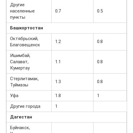
Другие
населенные
0.7
0.5
пункты
Башкортостан
Октябрьский,
1.2
0.8
Благовещенск
Ишимбай,
Салават,
1.1
0.8
Кумертау
Стерлитамак,
1.3
0.8
Туймазы
Уфа
1.8
1
Другие города
1
Дагестан
Буйнакск,