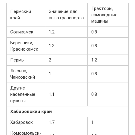
Тракторы,
Пермский
Значение для
самоходные
край
автотранспорта
машины
Соликамск
1.2
0.8
Березники,
1.3
0.8
Краснокамск
Пермь
2
1.2
Лысьва,
1
0.8
Чайковский
Другие
населенные
1.1
0.8
пункты
Хабаровский край
Хабаровск
1.7
1
Комсомольск-