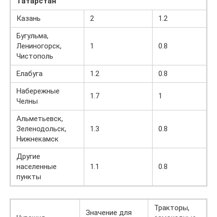
Татарстан
Казань
2
1.2
Бугульма,
Лениногорск,
1
0.8
Чистополь
Елабуга
1.2
0.8
Набережные
1.7
1
Челны
Альметьевск,
Зеленодольск,
1.3
0.8
Нижнекамск
Другие
населенные
1.1
0.8
пункты
Тракторы,
Значение для