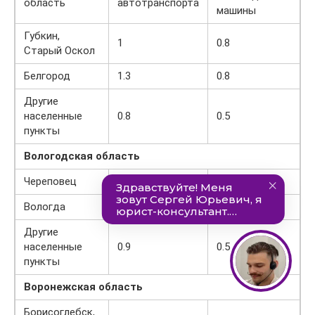
область
автотранспорта
машины
Губкин,
1
0.8
Старый Оскол
Белгород
1.3
0.8
Другие
населенные
0.8
0.5
пункты
Вологодская область
Череповец
1.8
1
Вологда
1.7
1
Другие
населенные
0.9
0.5
пункты
Воронежская область
Борисоглебск,