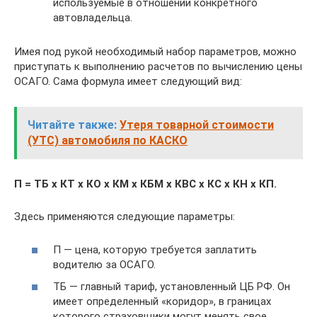
используемые в отношении конкретного
автовладельца.
Имея под рукой необходимый набор параметров, можно
приступать к выполнению расчетов по вычислению цены
ОСАГО. Сама формула имеет следующий вид:
Читайте также:
Утеря товарной стоимости
(УТС) автомобиля по КАСКО
П = ТБ х КТ х КО х КМ х КБМ х КВС х КС х КН х КП.
Здесь применяются следующие параметры:
П — цена, которую требуется заплатить
водителю за ОСАГО.
ТБ — главный тариф, установленный ЦБ РФ. Он
имеет определенный «коридор», в границах
которого страховщики могут менять свое