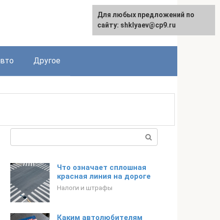
Для любых предложений по
сайту: shklyaev@cp9.ru
авто
Другое
Поиск:
Что означает сплошная
красная линия на дороге
Налоги и штрафы
Каким автолюбителям