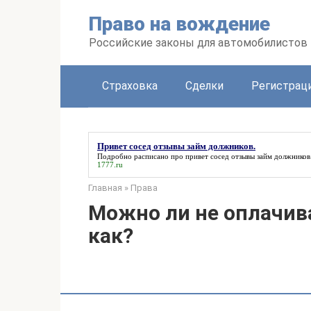
Перейти
Право на вождение
к
контенту
Российские законы для автомобилистов
Страховка
Сделки
Регистраци
Привет сосед отзывы займ должников.
Подробно расписано про
привет сосед отзывы займ должников
1777.ru
Главная
»
Права
Можно ли не оплачи
как?