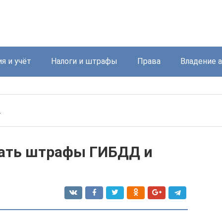
я и учёт
Налоги и штрафы
Права
Владение 
.
вать штрафы ГИБДД и