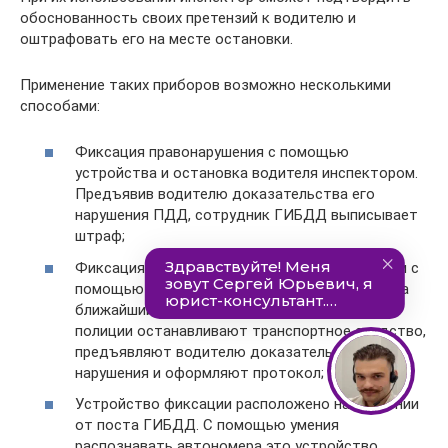
обоснованность своих претензий к водителю и
оштрафовать его на месте остановки.
Применение таких приборов возможно несколькими
способами:
Фиксация правонарушения с помощью
устройства и остановка водителя инспектором.
Предъявив водителю доказательства его
нарушения ПДД, сотрудник ГИБДД выписывает
штраф;
Фиксация нарушения проводится инспектором с
помощью устройства и данные передаются на
ближайший пост ГИБДД. Там сотрудники
полиции останавливают транспортное средство,
предъявляют водителю доказательства его
нарушения и оформляют протокол;
Устройство фиксации расположено на удалении
от поста ГИБДД. С помощью умения
распознавать автономера это устройство