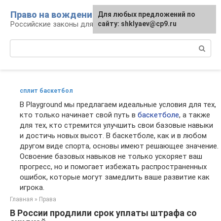
Перейти
Право на вождение
Для любых предложений по
к
Российские законы для автомобилистов
сайту: shklyaev@cp9.ru
контенту
Поиск:
сплит баскетбол
В Playground мы предлагаем идеальные условия для тех,
кто только начинает свой путь в
баскетболе
, а также
для тех, кто стремится улучшить свои базовые навыки
и достичь новых высот. В баскетболе, как и в любом
другом виде спорта, основы имеют решающее значение.
Освоение базовых навыков не только ускоряет ваш
прогресс, но и помогает избежать распространенных
ошибок, которые могут замедлить ваше развитие как
игрока.
Главная
»
Права
В России продлили срок уплаты штрафа со