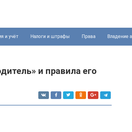
я и учёт
Налоги и штрафы
Права
Владение 
дитель» и правила его