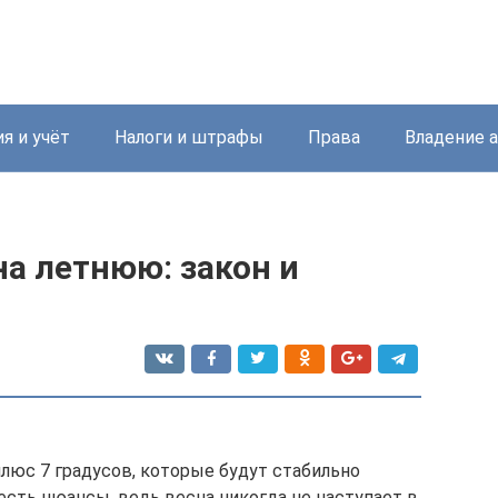
я и учёт
Налоги и штрафы
Права
Владение 
на летнюю: закон и
люс 7 градусов, которые будут стабильно
есть нюансы, ведь весна никогда не наступает в