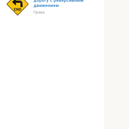
дорогу с реверсивным
движением
Права