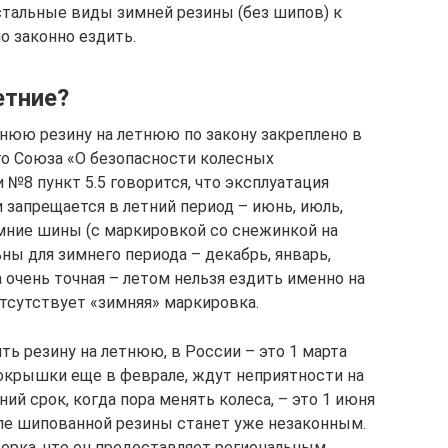
 Остальные виды зимней резины (без шипов) к
о законно ездить.
етние?
нюю резину на летнюю по закону закреплено в
о Союза «О безопасности колесных
№8 пункт 5.5 говорится, что эксплуатация
запрещается в летний период – июнь, июль,
имние шины (с маркировкой со снежинкой на
ны для зимнего периода – декабрь, январь,
 очень точная – летом нельзя ездить именно на
 отсутствует «зимняя» маркировка.
ть резину на летнюю, в России – это 1 марта
покрышки еще в феврале, ждут неприятности на
ий срок, когда пора менять колеса, – это 1 июня
биле шипованной резины станет уже незаконным.
ворка, что он предоставляет региональным