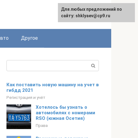
Для любых предложений по
сайту: shklyaev@cp9.ru
авто
Другое
Поиск:
Как поставить новую машину на учет в
гибдд 2021
Регистрация и учёт
Хотелось бы узнать о
автомобилях с номерами
RSO (южная Осетия)
Права