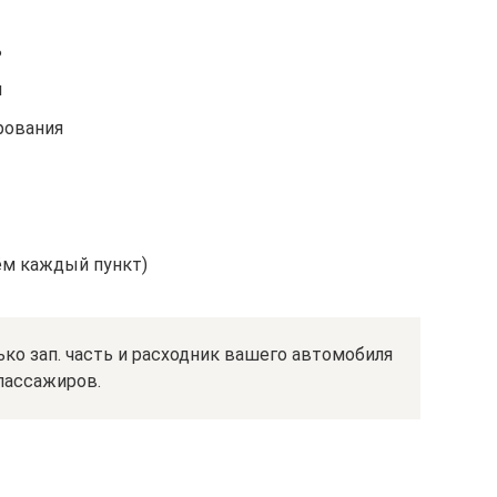
ь
н
рования
ём каждый пункт)
лько зап. часть и расходник вашего автомобиля
пассажиров.