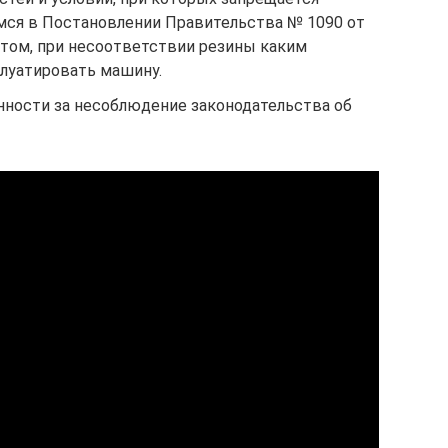
мся в Постановлении Правительства № 1090 от
о том, при несоответствии резины каким
луатировать машину.
нности за несоблюдение законодательства об