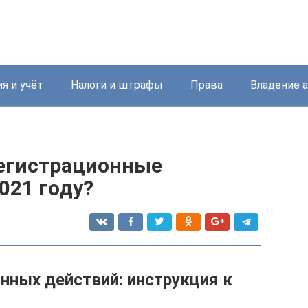
я и учёт
Налоги и штрафы
Права
Владение 
регистрационные
021 году?
нных действий: инструкция к