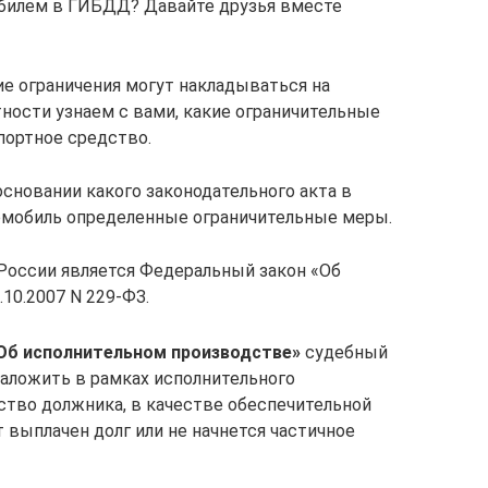
билем в ГИБДД? Давайте друзья вместе
ие ограничения могут накладываться на
ности узнаем с вами, какие ограничительные
портное средство.
основании какого законодательного акта в
омобиль определенные ограничительные меры.
оссии является Федеральный закон «Об
10.2007 N 229-ФЗ.
Об исполнительном производстве»
судебный
наложить в рамках исполнительного
ство должника, в качестве обеспечительной
т выплачен долг или не начнется частичное