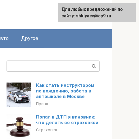
Для любых предложений по
сайту: shklyaev@cp9.ru
авто
Другое
Поиск:
Как стать инструктором
по вождению, работа в
автошколе в Москве
Права
Попал в ДТП я виновник:
что делать со страховкой
Страховка