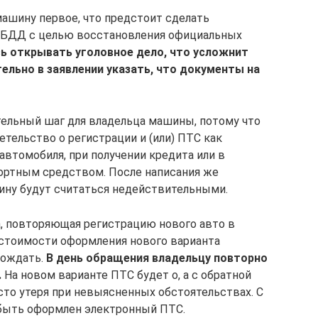
машину первое, что предстоит сделать
ГИБДД с целью восстановления официальных
ь открывать уголовное дело, что усложнит
ельно в заявлении указать, что документы на
ельный шаг для владельца машины, потому что
ельство о регистрации и (или) ПТС как
втомобиля, при получении кредита или в
ортным средством. После написания же
ину будут считаться недействительными.
а, повторяющая регистрацию нового авто в
стоимости оформления нового варианта
дождать.
В день обращения владельцу повторно
.
На новом варианте ПТС будет о, а с обратной
сто утеря при невыясненных обстоятельствах. С
 быть оформлен электронный ПТС.