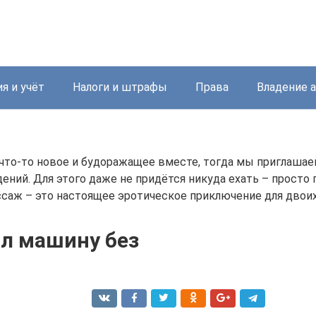
я и учёт
Налоги и штрафы
Права
Владение 
что-то новое и будоражащее вместе, тогда мы приглашае
ний. Для этого даже не придётся никуда ехать – просто 
саж – это настоящее эротическое приключение для двоих
ил машину без