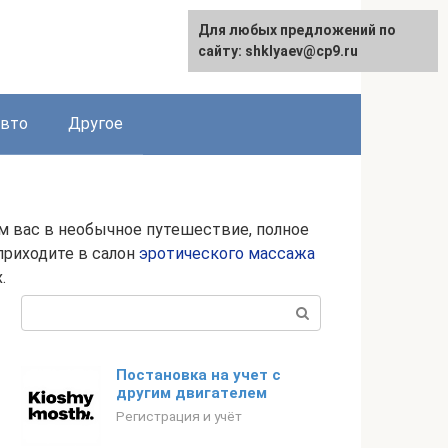
Для любых предложений по
сайту: shklyaev@cp9.ru
авто
Другое
м вас в необычное путешествие, полное
приходите в салон
эротического массажа
.
Поиск:
Постановка на учет с
другим двигателем
Регистрация и учёт