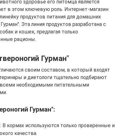
ивотного здоровье его питомца является
ает в этом ключевую роль. Интернет-магазин
линейку продуктов питания для домашних
урман". Эта линия продуктов разработана с
собак и кошек, предлагая только
анные рационы.
твероногий Гурман"
личаются своим составом, в который входят
теринары и диетологи тщательно подбирают
х всеми необходимыми питательными
ми.
роногий Гурман":
в
: В кормах используются только проверенные и
кого качества.