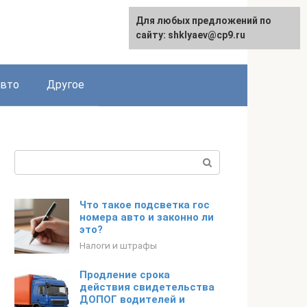
Для любых предложений по
сайту: shklyaev@cp9.ru
авто
Другое
Поиск:
Что такое подсветка гос
номера авто и законно ли
это?
Налоги и штрафы
Продление срока
действия свидетельства
ДОПОГ водителей и