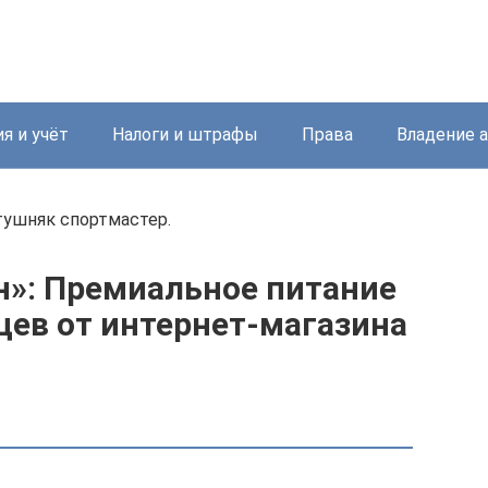
я и учёт
Налоги и штрафы
Права
Владение 
тушняк спортмастер.
н»: Премиальное питание
ев от интернет-магазина