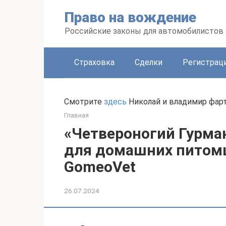
Перейти
Право на вождение
к
контенту
Российские законы для автомобилистов
Страховка
Сделки
Регистраци
Смотрите
здесь
Николай и владимир фар
Главная
«Четвероногий Гурма
для домашних питомц
GomeoVet
26.07.2024