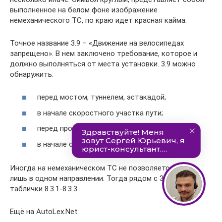
выполненное на белом фоне изображение
немеханического ТС, по краю идет красная кайма.
Точное название 3.9 – «Движение на велосипедах
запрещено». В нем заключено требование, которое и
должно выполняться от места установки. 3.9 можно
обнаружить:
перед мостом, туннелем, эстакадой;
в начале скоростного участка пути;
перед промышленной зоной;
в начале охраняемой природной территории.
Иногда на немеханическом ТС не позволяется ехать
лишь в одном направлении. Тогда рядом с 3.9 ставят
таблички 8.3.1-8.3.3.
Ещё на AutoLex.Net: