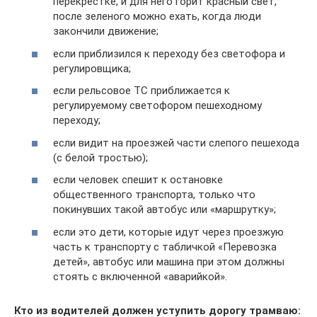
перекрестке, и для него горит красный свет,
после зеленого можно ехать, когда люди
закончили движение;
если приблизился к переходу без светофора и
регулировщика;
если рельсовое ТС приближается к
регулируемому светофором пешеходному
переходу;
если видит на проезжей части слепого пешехода
(с белой тростью);
если человек спешит к остановке
общественного транспорта, только что
покинувших такой автобус или «маршрутку»;
если это дети, которые идут через проезжую
часть к транспорту с табличкой «Перевозка
детей», автобус или машина при этом должны
стоять с включенной «аварийкой».
Кто из водителей должен уступить дорогу трамваю: