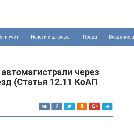
я и учёт
Налоги и штрафы
Права
Владение 
 автомагистрали через
зд (Статья 12.11 КоАП