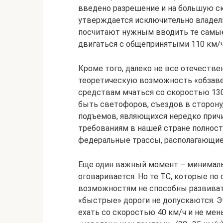
введено разрешение и на большую ск
утверждается исключительно владель
посчитают нужным вводить те самые
двигаться с общепринятыми 110 км/ч 
Кроме того, далеко не все отечеств
теоретическую возможность «обзав
средствам мчаться со скоростью 130 
быть светофоров, съездов в сторону
подъемов, являющихся нередко причи
требованиям в нашей стране полнос
федеральные трассы, располагающие
Еще один важный момент – минималь
оговаривается. Но те ТС, которые по
возможностям не способны развивать
«быстрые» дороги не допускаются. Эт
ехать со скоростью 40 км/ч и не ме