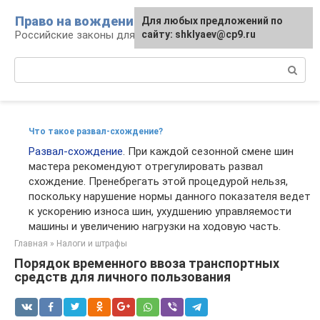
Перейти
Право на вождение
Для любых предложений по
к
Российские законы для автомобилистов
сайту: shklyaev@cp9.ru
контенту
Поиск:
Что такое развал-схождение?
Развал-схождение
. При каждой сезонной смене шин
мастера рекомендуют отрегулировать развал
схождение. Пренебрегать этой процедурой нельзя,
поскольку нарушение нормы данного показателя ведет
к ускорению износа шин, ухудшению управляемости
машины и увеличению нагрузки на ходовую часть.
Главная
»
Налоги и штрафы
Порядок временного ввоза транспортных
средств для личного пользования