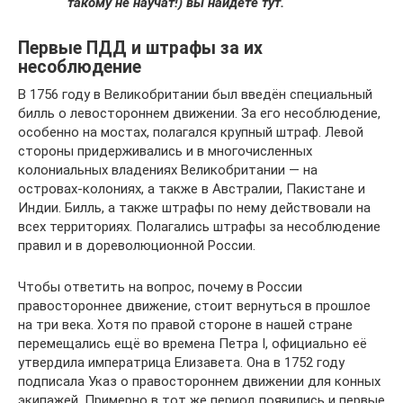
такому не научат!) вы найдете тут.
Первые ПДД и штрафы за их
несоблюдение
В 1756 году в Великобритании был введён специальный
билль о левостороннем движении. За его несоблюдение,
особенно на мостах, полагался крупный штраф. Левой
стороны придерживались и в многочисленных
колониальных владениях Великобритании — на
островах-колониях, а также в Австралии, Пакистане и
Индии. Билль, а также штрафы по нему действовали на
всех территориях. Полагались штрафы за несоблюдение
правил и в дореволюционной России.
Чтобы ответить на вопрос, почему в России
правостороннее движение, стоит вернуться в прошлое
на три века. Хотя по правой стороне в нашей стране
перемещались ещё во времена Петра I, официально её
утвердила императрица Елизавета. Она в 1752 году
подписала Указ о правостороннем движении для конных
экипажей. Примерно в тот же период появились и первые