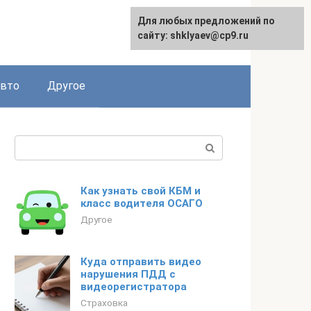
Для любых предложений по
сайту: shklyaev@cp9.ru
авто
Другое
Поиск:
Как узнать свой КБМ и
класс водителя ОСАГО
Другое
Куда отправить видео
нарушения ПДД с
видеорегистратора
Страховка