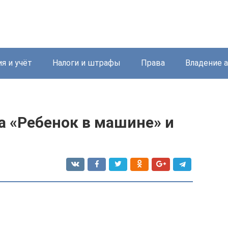
я и учёт
Налоги и штрафы
Права
Владение 
а «Ребенок в машине» и