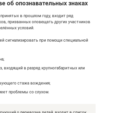
ве об опознавательных знаках
принятых в прошлом году, входит ряд
ов, призванных оповещать других участников
елённых условий.
лей сигнализировать при помощи специальной
на;
з, входящий в разряд крупногабаритных или
вующего стажа вождения;
еет проблемы со слухом.
зирующий о перевозке детей, входит в список