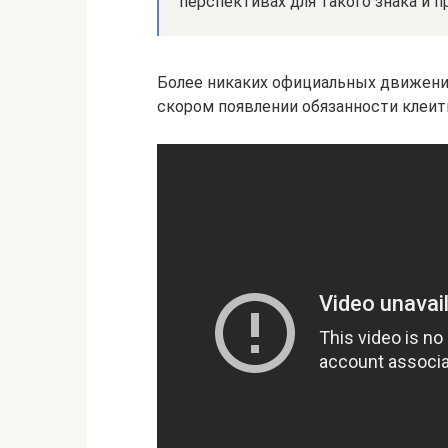
перспективах для такого знака и п
Более никаких официальных движений
скором появлении обязанности клеить