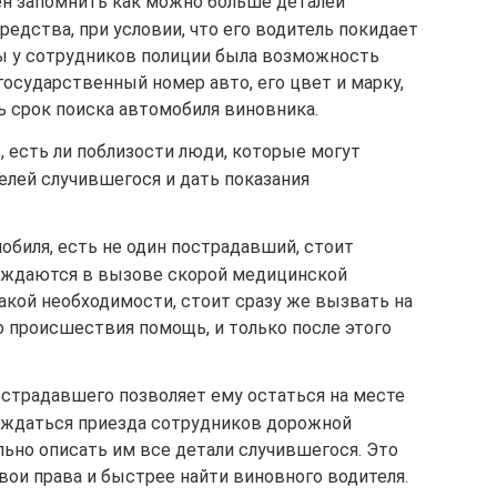
н запомнить как можно больше деталей
редства, при условии, что его водитель покидает
ы у сотрудников полиции была возможность
осударственный номер авто, его цвет и марку,
ь срок поиска автомобиля виновника.
 есть ли поблизости люди, которые могут
елей случившегося и дать показания
мобиля, есть не один пострадавший, стоит
 нуждаются в вызове скорой медицинской
акой необходимости, стоит сразу же вызвать на
 происшествия помощь, и только после этого
острадавшего позволяет ему остаться на месте
ождаться приезда сотрудников дорожной
ьно описать им все детали случившегося. Это
ои права и быстрее найти виновного водителя.