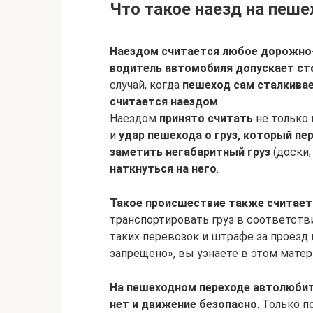
Что такое наезд на пеше
Наездом считается любое дорожно
водитель автомобиля допускает ст
случай, когда
пешеход сам сталкива
считается наездом
.
Наездом
принято считать
не только 
и
удар пешехода о груз, который пе
заметить негабаритный груз
(доски,
наткнуться на него
.
Такое происшествие также считает
транспортировать груз в соответстви
таких перевозок и штрафе за проезд
запрещено», вы узнаете в этом матер
На пешеходном переходе автолюби
нет и движение безопасно
. Только 