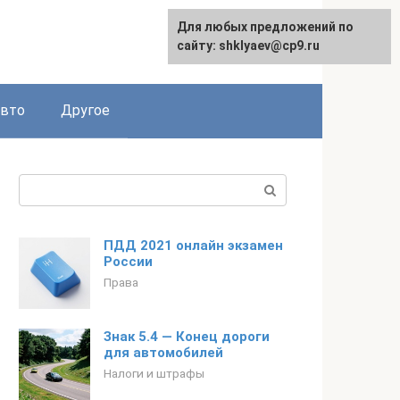
Для любых предложений по
сайту: shklyaev@cp9.ru
авто
Другое
Поиск:
ПДД 2021 онлайн экзамен
России
Права
Знак 5.4 — Конец дороги
для автомобилей
Налоги и штрафы