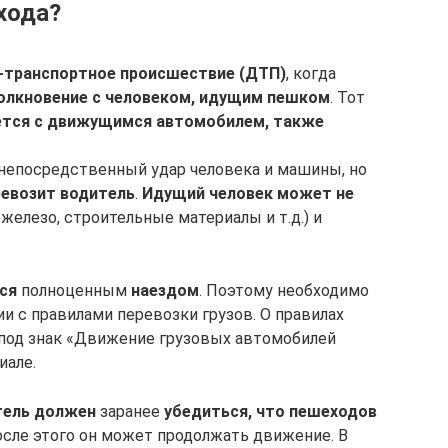
хода?
-транспортное происшествие (ДТП)
, когда
олкновение с человеком, идущим пешком
. Тот
ется с движущимся автомобилем, также
непосредственный удар человека и машины, но
ревозит водитель
.
Идущий человек может не
 железо, строительные материалы и т.д.) и
ся
полноценным
наездом
. Поэтому необходимо
и с правилами перевозки грузов. О правилах
 под знак «Движение грузовых автомобилей
иале.
тель должен
заранее
убедиться, что пешеходов
после этого он может продолжать движение. В