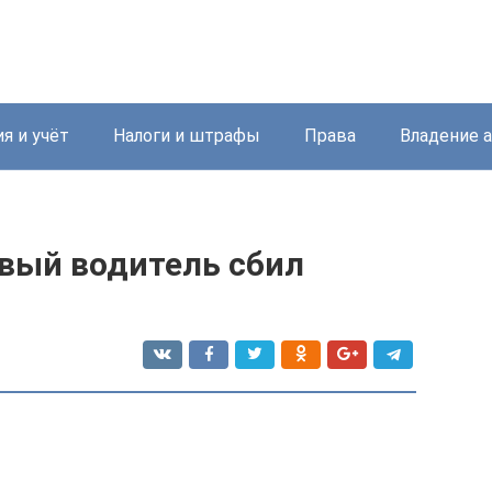
я и учёт
Налоги и штрафы
Права
Владение 
звый водитель сбил