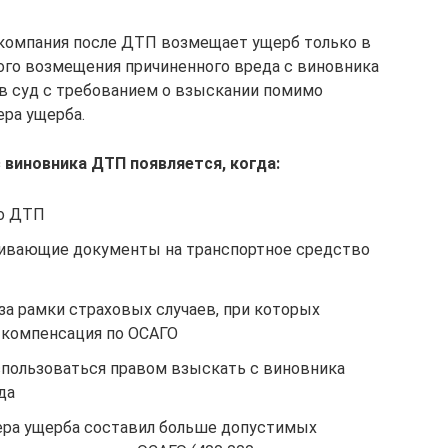
я компания после ДТП возмещает ущерб только в
ого возмещения причиненного вреда с виновника
в суд с требованием о взыскании помимо
ера ущерба.
виновника ДТП появляется, когда:
то ДТП
ливающие документы на транспортное средство
 рамки страховых случаев, при которых
 компенсация по ОСАГО
пользоваться правом взыскать с виновника
да
ера ущерба составил больше допустимых