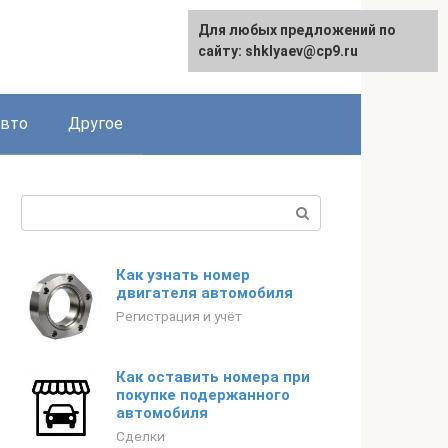
Для любых предложений по
сайту: shklyaev@cp9.ru
авто
Другое
Поиск:
Как узнать номер
двигателя автомобиля
Регистрация и учёт
Как оставить номера при
покупке подержанного
автомобиля
Сделки