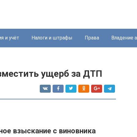
я и учёт
Налоги и штрафы
Права
Владение 
зместить ущерб за ДТП
ное взыскание с виновника