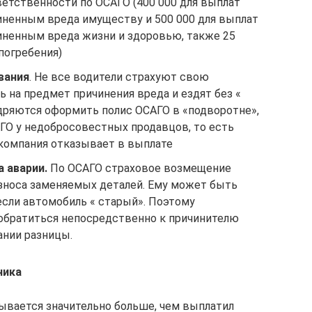
етственности по ОСАГО (400 000 для выплат
иненным вреда имуществу и 500 000 для выплат
иненным вреда жизни и здоровью, также 25
погребения)
вания
. Не все водители страхуют свою
 на предмет причинения вреда и ездят без «
удряются оформить полис ОСАГО в «подворотне»,
АГО у недобросовестных продавцов, то есть
 компания отказывает в выплате
а аварии.
По ОСАГО страховое возмещение
износа заменяемых деталей. Ему может быть
если автомобиль « старый». Поэтому
обратиться непосредственно к причинителю
ании разницы.
ника
ывается значительно больше, чем выплатил