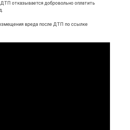
ик ДТП отказывается добровольно оплатить
д.
возмещения вреда после ДТП по ссылке