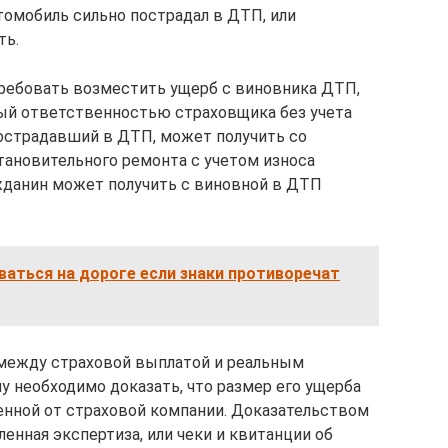
томобиль сильно пострадал в ДТП, или
ть.
требовать возместить ущерб с виновника ДТП,
ый ответственностью страховщика без учета
пострадавший в ДТП, может получить со
ановительного ремонта с учетом износа
ажданин может получить с виновной в ДТП
аться на дороге если знаки противоречат
 между страховой выплатой и реальным
у необходимо доказать, что размер его ущерба
енной от страховой компании. Доказательством
ленная экспертиза, или чеки и квитанции об