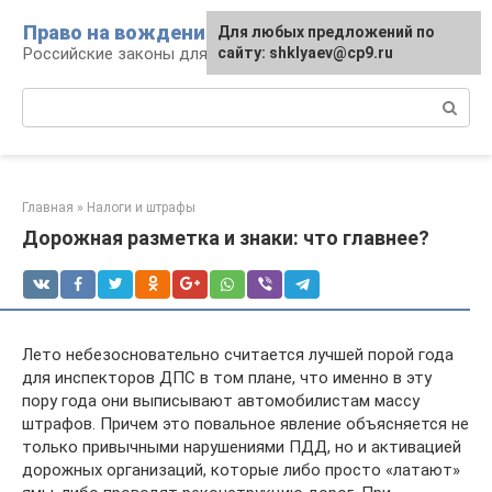
Перейти
Право на вождение
Для любых предложений по
к
Российские законы для автомобилистов
сайту: shklyaev@cp9.ru
контенту
Поиск:
Главная
»
Налоги и штрафы
Дорожная разметка и знаки: что главнее?
Лето небезосновательно считается лучшей порой года
для инспекторов ДПС в том плане, что именно в эту
пору года они выписывают автомобилистам массу
штрафов. Причем это повальное явление объясняется не
только привычными нарушениями ПДД, но и активацией
дорожных организаций, которые либо просто «латают»